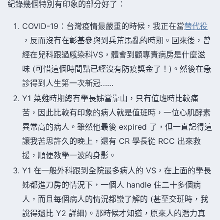
紀錄幾個特別有印象的部分好了：
COVID-19：台灣疫情最嚴重的時候，我正在當
替代役
，反而沒有在彰基參與到兵荒馬亂的時期。回來後，曾
經在兒科跟過感染科VS，體會到顧專責病房是什麼滋
味 (可惜這個時間點已經沒有防疫獎金了！)。然後在急
診得到人生第一次新冠……
Y1 菜雞時期總有學長姊當靠山，只有值班時比較痛
苦，因此比較有印象的病人就是值班時，一位心肌酵素
異常高的病人。雖然他最後 expired 了，但一直記得這
讓我苦思許久的晚上，還有 CR 學長從 RCC 出來救
援，順便教學一波的身影。
Y1 在一般外科跟到全院最多病人的 VS，在上面的學長
姊都進刀房的情況下，一個人 handle 住二十多個病
人，而且每個病人的情況都蠻了解的 (甚至交班時，我
說得還比 Y2 詳細)。那時候才知道，原來人的潛力真