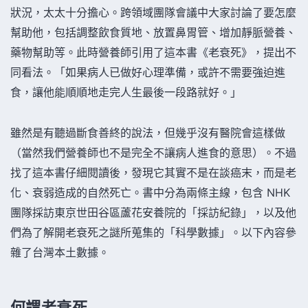
狀況，太太十分擔心。跨領域團隊會議中大家討論了要怎麼
幫助他，包括調整飲食質地、放置鼻胃管、增加靜脈營養、
藥物幫助等。此時營養師引用了這本書《老衰死》，提出不
同看法。「如果病人已做好心理準備，或許不需要強迫進
食，讓他能順順地走完人生最後一段路就好。」
雖然是有聽過斷食善終的說法，但幾乎沒有醫院會這樣做
（當然我們營養師也不是完全不讓病人進食的意思）。不過
找了這本書仔細閱讀後，發現它其實不是在談癌末，而是老
化、衰弱造成的自然死亡。書中分為兩條主線，包含 NHK
團隊採訪東京世田谷區蘆花安養院的「採訪紀錄」，以及他
們為了解開老衰死之謎所蒐集的「科學數據」。以下內容參
雜了台灣本土數據。
何謂老衰死