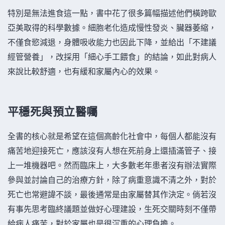
特別是無法進食這一點，書中花了很多篇幅描述他們橫跨歐
亞美取得的科學數據。細胞老化造成慢性發炎、臟器萎縮，
不僅食慾減退，身體吸收能力也因此下降，並給出「不建議
經管營養」，改採用「細心手工餵食」的結論，如此對病人
來說比較舒適，也有緩和家屬內心的效果。
平穩死與預立醫囑
全書的核心就是希望在這個高齡化社會中，每個人都能沒有
痛苦地迎接死亡，應該沒有人想在死前身上還插滿管子、接
上一堆機器吧。然而臨床上，大多數老年患者沒有辦法實際
參與並討論自己的治療方針，除了病重意識不清之外，對於
死亡也常避諱不談，最後通常是由家屬替其作決定。倘若沒
有事先思考臨終議題並做好心理建設，生死交關時刻不僅帶
給病人痛苦，對於家屬也是很沉重的心理負擔。