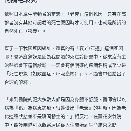
依照日本厚生勞動省的定義，「老衰」這個死因，只有在高
齡者沒有其他可記載的死亡原因時才可使用，也就是所謂的
自然死亡（狹義）。
查了一下我國死因統計，還真的有「衰老/年邁」這個死因
耶！會這麼驚訝是因為我開過的死亡診斷書中，從來沒有主
治醫師會下這個診斷，一定會有個明確的疾病名稱或至少是
「死亡現象（如敗血症、呼吸衰竭）」。不過書中也給出了
合理的解釋：
「來到醫院的絕大多數人都是因為身體不舒服，醫師會以疾
病為『點』為病患診療，很難做出『老衰』的判斷，因為老
化這種狀態並不是瞬間發生的。」相反地，在蘆花安養院
中，照護團隊可以觀察居民從入住開始到生命結束之間