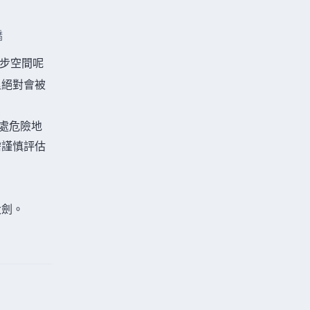
橋
步空間呢
里絕對會被
處危險地
需謹慎評估
大劍。