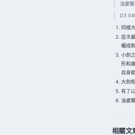
油婆蘭
D3 0
同樣
這次
曬成
小劍
形和
自身
大劍
有了
油婆
相關文