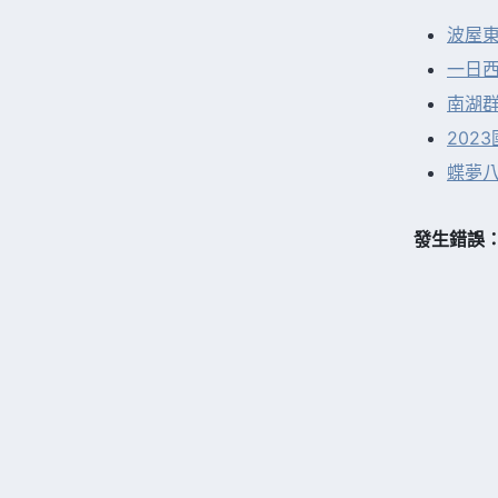
波屋
一日西
南湖
202
蝶夢