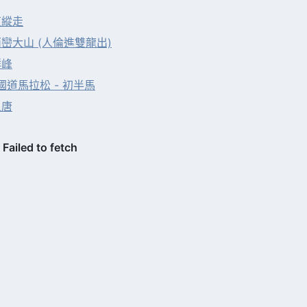
東縱走
巒大山 (人倫進雙龍出)
群峰
3國道馬拉松 - 初半馬
八唐