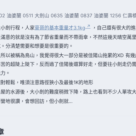
402 油婆蘭 0511 大劍山 0635 油婆蘭 0837 油婆蘭 1256 仁壽
大小劍行程，人家
豪哥的基本重量才3.1kg
，自己還有很大的進
最滿意的就是沒有為了節省重量而不帶雨傘，不然這幾天晴空萬
乾。分清楚需要和想要是很重要的。
之所以被稱為鳥山，我覺得很大一部分是被佳陽山拖累的XD 有幾
痛苦的超陡上陡下，反而過了佳陽後還算好走，但要往小劍走仍
能力。
相對輕鬆，唯須注意路徑狹小及最後1K的地形
山屋的水源後，大小劍的難度稍微下降，路上也看到不少人單攻
蘭營地很讚，會想回訪，但小劍就…
章