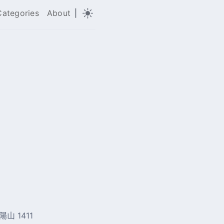
Categories
About
|
陽山 1411