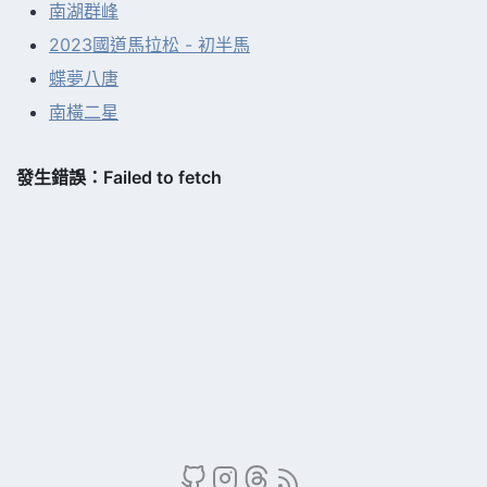
南湖群峰
2023國道馬拉松 - 初半馬
蝶夢八唐
南橫二星